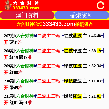
澳门资料
香港资料
333433.com
六合财神论坛
拍照保存
207期:
六合财神
☢
二波主二码
┣
红波
蓝波
主：46.48
┫
开
:蓝31
准
208期:
六合财神
☢
二波主二码
┣
红波
绿波 主：38.
19
┫
开
:红19 鼠19
准
209期:
六合财神
☢
二波主二码
┣
绿波
红波
主：32.34
┫
开
:红08
准
210期:
六合财神
☢
二波主二码
┣
绿波
蓝波 主：11.03
┫
开
:绿49
准
211期:
六合财神
☢
二波主二码
┣
绿波
红波
主：21.
01
┫
开
:红01 马01
准