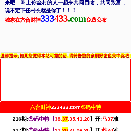
来吧，叫上你全村的人一起来共同目睹，共同致富，
说不定下任村长就是你了！！！
333
433
.com
独家在六合财神
免费公布
六合财神
333433.com
⑤码中特
216期:
⑤码中特【
38.
37
.35.41.20
】开:
马37
准
217期:
⑤码中特【
11.
26
.21.08.36
】开:
蛇26
准