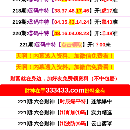
218期:
⑤码中特【
38.37.48.
17
.46
】开:
虎17
准
219期:
⑤码中特【
04.35.
43
.14.24
】开:
鼠43
准
220期:
⑤码中特【
48
.16.04.08.23
】开:
羊48
准
221期:
⑤码中特【
点击领取
】开:
？00
未
天啊！内幕透入资料。加微信免费看！
天啊！内幕透入资料。加微信免费看！
财富就在身边，加好友免费领资料（不中包赔）
333433.com
财神在手
好料全有
221期:六合财神【
时辰爆平特
】连续爆中
221期:六合财神【
⑴肖加⑴码
】实力精选
221期:六合财神【
⑴波防㈢码
】云山雾罩