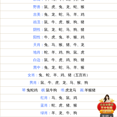
野兽：
鼠、虎、兔、龙、蛇、猴
吉美：
兔、龙、蛇、马、羊、鸡
凶丑：
鼠、牛、虎、猴、狗、猪
阴性：
鼠、龙、蛇、马、狗、猪
阳性：
牛、虎、兔、羊、猴、鸡
天肖：
兔、马、猴、猪、牛、龙
地肖：
蛇、羊、鸡、狗、鼠、虎
白边：
鼠、牛、虎、鸡、狗、猪
黑中：
兔、龙、蛇、马、羊、猴
女肖：
兔、蛇、羊、鸡、猪（五宫肖）
男肖：
鼠、牛、虎、龙、马、猴、狗
琴:
兔蛇鸡
棋:
鼠牛狗
书:
虎龙马
画:
羊猴猪
红肖：
马、兔、鼠、鸡
蓝肖：
蛇、虎、猪、猴
绿肖：
羊、龙、牛、狗
关闭 x