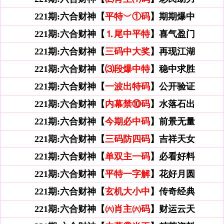
221期:
六合财神【
平特︶①码
】期期爆中
221期:
六合财神【
⒈尾中平特
】喜气盈门
221期:
六合财神【
三码中大奖
】再现江湖
221期:
六合财神【
⑶段爆中特
】稳中求胜
221期:
六合财神【
一波出特码
】公开验证
221期:
六合财神【
内幕禁⑩码
】水落石出
221期:
六合财神【
今期必中码
】前景无量
221期:
六合财神【
三码防四码
】吉祥天女
221期:
六合财神【
单双主一码
】必看好料
221期:
六合财神【
平特一字解
】花好月圆
221期:
六合财神【
玄机大小中
】传奇经典
221期:
六合财神【
㈥肖主㈥码
】财运云天